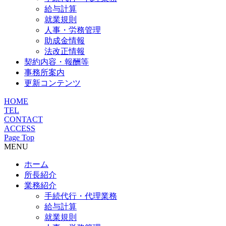
給与計算
就業規則
人事・労務管理
助成金情報
法改正情報
契約内容・報酬等
事務所案内
更新コンテンツ
HOME
TEL
CONTACT
ACCESS
Page Top
MENU
ホーム
所長紹介
業務紹介
手続代行・代理業務
給与計算
就業規則