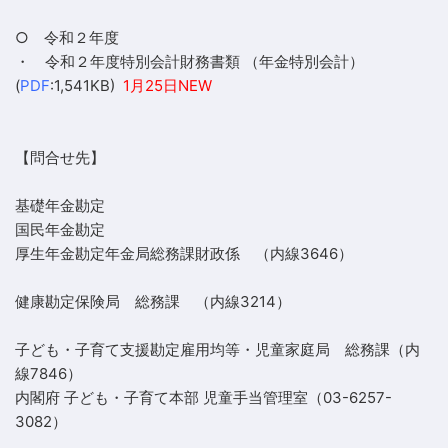
○ 令和２年度
・ 令和２年度特別会計財務書類 （年金特別会計）
(
PDF
:1,541KB)
1月25日NEW
【問合せ先】
基礎年金勘定
国民年金勘定
厚生年金勘定年金局総務課財政係 （内線3646）
健康勘定保険局 総務課 （内線3214）
子ども・子育て支援勘定雇用均等・児童家庭局 総務課（内
線7846）
内閣府 子ども・子育て本部 児童手当管理室（03-6257-
3082）