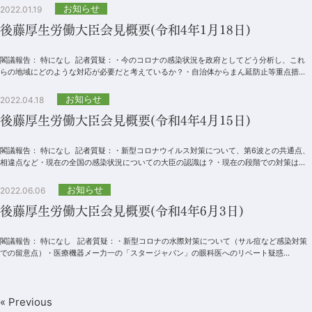
お知らせ
2022.01.19
後藤厚生労働大臣会見概要(令和4年1月18日)
閣議報告： 特になし 記者質疑：・今のコロナの感染状況を政府としてどう分析し、これ
らの地域にどのような対応が必要だと考えているか？・自治体からまん延防止等重点措置
の適用...
お知らせ
2022.04.18
後藤厚生労働大臣会見概要(令和4年4月15日)
閣議報告： 特になし 記者質疑：・新型コロナウイルス対策について、第6波との共通点、
相違点など・現在の全国の感染状況についての大臣の認識は？・現在の段階での対策は、
高齢...
お知らせ
2022.06.06
後藤厚生労働大臣会見概要(令和4年6月3日)
閣議報告： 特になし 記者質疑：・新型コロナの水際対策について（サル痘など感染対策
での留意点）・医療機器メー力一の「スタージャパン」の眼科医へのリベート疑惑...
« Previous