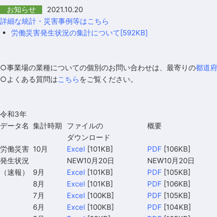
2021.10.20
お知らせ
詳細な統計・災害事例等はこちら
労働災害発生状況の集計について
[592KB]
.
○事業場の業種についての個別のお問い合わせは、最寄りの
都道
○よくある質問は
こちら
をご覧ください。
.
令和3年
データ名
集計時期
ファイルの
概要
ダウンロード
労働災害
10月
Excel
[101KB]
PDF
[106KB]
発生状況
NEW10月20日
NEW10月20日
（速報）
9月
Excel
[101KB]
PDF
[105KB]
8月
Excel
[101KB]
PDF
[106KB]
7月
Excel
[100KB]
PDF
[105KB]
6月
Excel
[100KB]
PDF
[104KB]