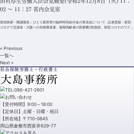
田村厚生労働大臣会見概要(令和2年12月8日（火) 11：
02 ～ 11：27 省内会見室
冒頭挨拶・閣議報告：ひとり親世帯の臨時特別給付金の再支給について .記者質疑：新型
コロナで北海道・大阪への自衛隊派遣、後期高齢者の医療費2割負担、新型コロナのワクチ
ン接種時期、医...
« Previous
一覧へ
Next »
【受付時間】9:00～18:00
【定休日】土曜・日曜・祝日
【所在地】〒710-0845
岡山県倉敷市西富井629-77