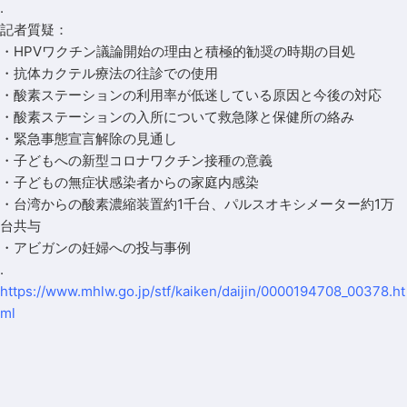
.
記者質疑：
・HPVワクチン議論開始の理由と積極的勧奨の時期の目処
・抗体カクテル療法の往診での使用
・酸素ステーションの利用率が低迷している原因と今後の対応
・酸素ステーションの入所について救急隊と保健所の絡み
・緊急事態宣言解除の見通し
・子どもへの新型コロナワクチン接種の意義
・子どもの無症状感染者からの家庭内感染
・台湾からの酸素濃縮装置約1千台、パルスオキシメーター約1万
台共与
・アビガンの妊婦への投与事例
.
https://www.mhlw.go.jp/stf/kaiken/daijin/0000194708_00378.ht
ml