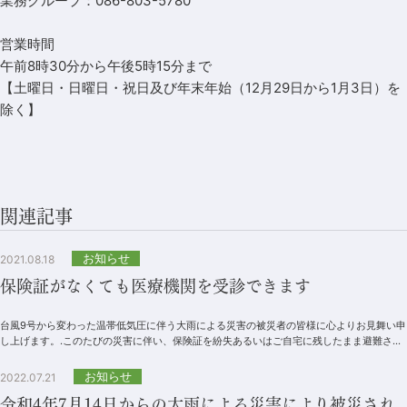
業務グループ：086-803-5780
営業時間
午前8時30分から午後5時15分まで
【土曜日・日曜日・祝日及び年末年始（12月29日から1月3日）を
除く】
関連記事
お知らせ
2021.08.18
保険証がなくても医療機関を受診できます
台風9号から変わった温帯低気圧に伴う大雨による災害の被災者の皆様に心よりお見舞い申
し上げます。.このたびの災害に伴い、保険証を紛失あるいはご自宅に残したまま避難され
た場合であっても、医療機関の窓口で、...
お知らせ
2022.07.21
令和4年7月14日からの大雨による災害により被災され