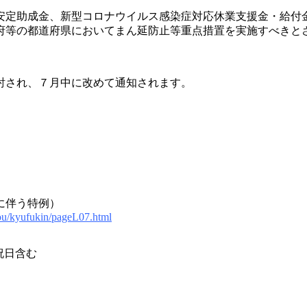
安定助成金、新型コロナウイルス感染症対応休業支援金・給付
府等の都道府県においてまん延防止等重点措置を実施すべきと
討され、７月中に改めて通知されます。
に伴う特例）
you/kyufukin/pageL07.html
・祝日含む