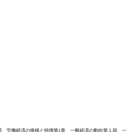
第Ⅰ部 労働経済の推移と特徴第1章 一般経済の動向第１節 一