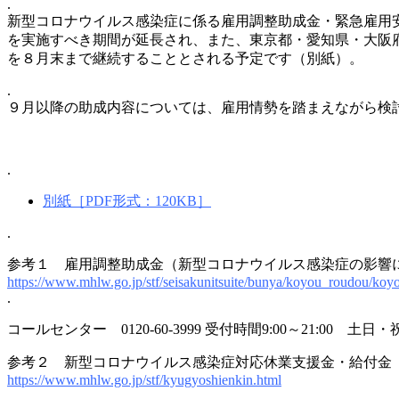
.
新型コロナウイルス感染症に係る雇用調整助成金・緊急雇用
を実施すべき期間が延長され、また、東京都・愛知県・大阪
を８月末まで継続することとされる予定です（別紙）。
.
９月以降の助成内容については、雇用情勢を踏まえながら検
.
別紙［PDF形式：120KB］
.
参考１ 雇用調整助成金（新型コロナウイルス感染症の影響
https://www.mhlw.go.jp/stf/seisakunitsuite/bunya/koyou_roudou/ko
.
コールセンター 0120-60-3999 受付時間9:00～21:00 土日
参考２ 新型コロナウイルス感染症対応休業支援金・給付金
https://www.mhlw.go.jp/stf/kyugyoshienkin.html