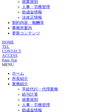
就業規則
人事・労務管理
助成金情報
法改正情報
契約内容・報酬等
事務所案内
更新コンテンツ
HOME
TEL
CONTACT
ACCESS
Page Top
MENU
ホーム
所長紹介
業務紹介
手続代行・代理業務
給与計算
就業規則
人事・労務管理
助成金情報