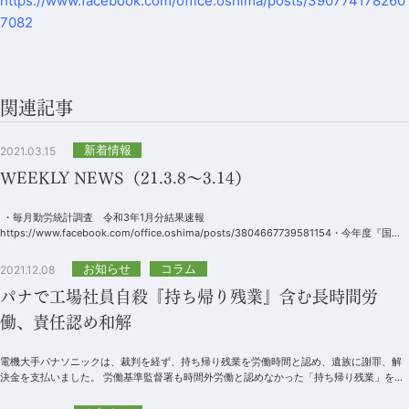
https://www.facebook.com/office.oshima/posts/390774178260
7082
関連記事
新着情報
2021.03.15
WEEKLY NEWS（21.3.8～3.14）
・毎月勤労統計調査 令和3年1月分結果速報
https://www.facebook.com/office.oshima/posts/3804667739581154・今年度『国民
負担率』過...
お知らせ
コラム
2021.12.08
パナで工場社員自殺『持ち帰り残業』含む長時間労
働、責任認め和解
電機大手パナソニックは、裁判を経ず、持ち帰り残業を労働時間と認め、遺族に謝罪、解
決金を支払いました。 労働基準監督署も時間外労働と認めなかった「持ち帰り残業」を、
企業の独自調査で時間外労働と...