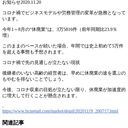
お知らせ
2020.11.20
コロナ禍でビジネスモデルや労務管理の変革が急務となって
います。
今年1～8月の“休廃業”は、3万5816件（前年同期比23.9％
増）
このままのペースが続いた場合、年間では史上初めて5万件
を超える事態も予想されます。
コロナ禍で先の見通しが立たない現状
後継者のいない高齢の経営者は、早めに休廃業の途を選ぶの
もやむを得ないことでしょう。
今後、コロナ収束の目処が立たない限り、休廃業が加速度的
に増大して行くことが懸念されます。
.
https://www.bcnretail.com/market/detail/20201119_200717.html
関連記事