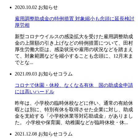
2020.10.02
お知らせ
雇用調整助成金の特例措置 対象縮小も念頭に延長検討
厚労相
新型コロナウイルスの感染拡大を受けた雇用調整助成
金の上限額の引き上げなどの特例措置について、田村
厚生労働大臣は、感染状況や雇用の状況などを踏まえ
て、対象範囲などを縮小することも念頭に、12月末ま
でとな...
2021.09.03
お知らせ
コラム
コロナで休園・休校、なくなる有休 国の助成金申請
には高いハードル
昨年は、小学校の臨時休校などに伴い、通常の有給休
暇とは別に、特別有休を取得させた企業に対し、助成
金を支給する「小学校休業等対応助成金」がありまし
た。 小学校や保育園、幼稚園などが臨時休校・休...
2021.12.08
お知らせ
コラム