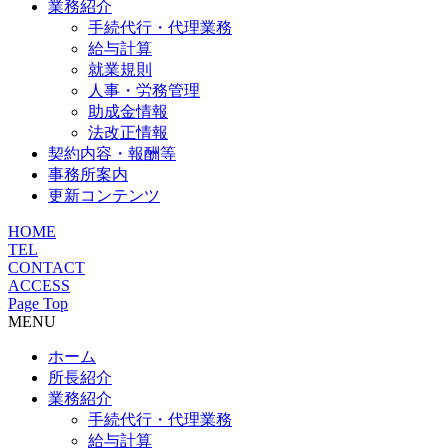
業務紹介
手続代行・代理業務
給与計算
就業規則
人事・労務管理
助成金情報
法改正情報
契約内容・報酬等
事務所案内
更新コンテンツ
HOME
TEL
CONTACT
ACCESS
Page Top
MENU
ホーム
所長紹介
業務紹介
手続代行・代理業務
給与計算