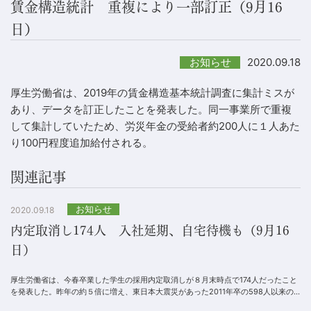
賃金構造統計 重複により一部訂正（9月16
日）
2020.09.18
お知らせ
厚生労働省は、2019年の賃金構造基本統計調査に集計ミスが
あり、データを訂正したことを発表した。同一事業所で重複
して集計していたため、労災年金の受給者約200人に１人あた
り100円程度追加給付される。
関連記事
お知らせ
2020.09.18
内定取消し174人 入社延期、自宅待機も（9月16
日）
厚生労働省は、今春卒業した学生の採用内定取消しが８月末時点で174人だったこと
を発表した。昨年の約５倍に増え、東日本大震災があった2011年卒の598人以来の
多さとなった。新型コロナウイルス感染拡大が...