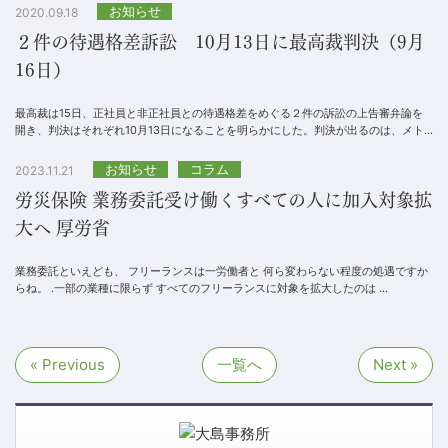
お知らせ
2020.09.18
２件の待遇格差訴訟 10月13日に最高裁判決（9月
16日）
最高裁は15日、正社員と非正社員との待遇格差をめぐる２件の訴訟の上告審弁論を
開き、判決はそれぞれ10月13日になることを明らかにした。判決が出るのは、メト
ロコマースにおける退職金をめぐる訴訟と、大阪医...
お知らせ
コラム
2023.11.21
労災保険 業務委託受け働くすべての人に加入対象拡
大へ 厚労省
業務委託といえども、 フリーランスは一労働者と 何ら変わらない程度の処遇ですか
らね。 .一部の業種に限らず すべてのフリーランスに対象を拡大したのは ...
« Previous
一覧へ
Next »