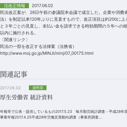
2017.06.02
法改正情報
民法改正案が、26日午前の参議院本会議で成立した。企業や消費
法）を制定以来120年ぶりに見直すもので、改正項目は約200に
と３年ごとの見直し、未払い金を請求できる時効期間の５年への
以内に施行される。
〔関連リンク〕
民法の一部を改正する法律案（法務省）
http://www.moj.go.jp/MINJI/minji07_00175.html
関連記事
2017.06.02
資料室
厚生労働省 統計資料
年報等で公表・提供しているもの2017.5.23 毎月勤労統計調査－平成28年度分
事業年報2017.4.25平成28年労働災害動向調査（事業所調査...