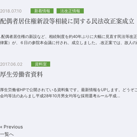
2018.07.10
新着情報
法改正情報
配偶者居住権新設等相続に関する民法改正案成立
.配偶者居住権の新設など、相続制度を約40年ぶりに大幅に見直す民法等改
律案）が、６日の参院本会議に付され、成立しました。.改正案では、故人の配
2017.06.02
資料室
厚生労働省資料
厚生労働省HPで公開されている資料集です。最新情報をUPします。どうぞ
会均等法のあらまし平成28年10月男女均等な採用選考ルール平成...
« Previous
一覧へ