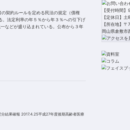
【受付時間】9:
者の契約ルールを定める民法の規定（債権
【定休日】土
上る。法定利率の年５％から年３％への引下げ
【所在地】〒71
統一などが盛り込まれている。公布から３年
岡山県倉敷市西
結果確報 2017.4.25平成27年度後期高齢者医療