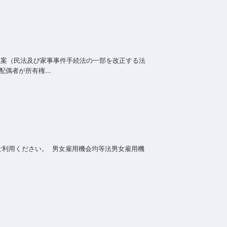
正案（民法及び家事事件手続法の一部を改正する法
偶者が所有権...
ご利用ください。 男女雇用機会均等法男女雇用機