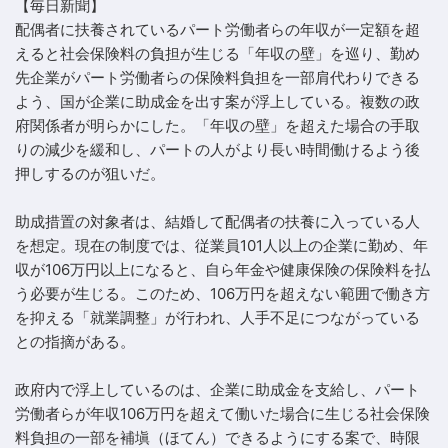
【毎日新聞】
配偶者に扶養されているパート労働者らの年収が一定額を超
えると社会保険料の負担が生じる「年収の壁」を巡り、勤め
先企業がパート労働者らの保険料負担を一部肩代わりできる
よう、国が企業に助成金を出す案が浮上している。複数の政
府関係者が明らかにした。「年収の壁」を超えた場合の手取
りの減少を緩和し、パートの人がより長い時間働けるよう後
押しするのが狙いだ。
助成措置の対象者は、結婚して配偶者の扶養に入っている人
を想定。現在の制度では、従業員101人以上の企業に勤め、年
収が106万円以上になると、自ら年金や健康保険の保険料を払
う必要が生じる。このため、106万円を超えない範囲で働き方
を抑える「就業調整」が行われ、人手不足につながっている
との指摘がある。
政府内で浮上しているのは、企業に助成金を支給し、パート
労働者らが年収106万円を超えて働いた場合に生じる社会保険
料負担の一部を補塡（ほてん）できるようにする案で、時限