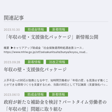
関連記事
助成金情報
新着情報
2023.10.30
「年収の壁・支援強化パッケージ」新情報公開
概要 ▶キャリアアップ助成金「社会保険適用時処遇改善コース」
https://www.mhlw.go.jp/stf/seisakunitsuite/bunya/koyou_roud...
新着情報
法改正情報
2023.09.28
年収の壁・支援強化パッケージ
人手不足への対応が急務となる中で、短時間労働者が「年収の壁」を意識せず働くこ
とができる環境づくりを支援するため、当面の対応として下記施策（支援強化パッケ
ージ）に取り組むこととし、早急に開始します。各対...
助成金情報
新着情報
2023.06.13
政府が新たな補助金を検討？パートタイム労働者の
「年収の壁」問題に取り組む