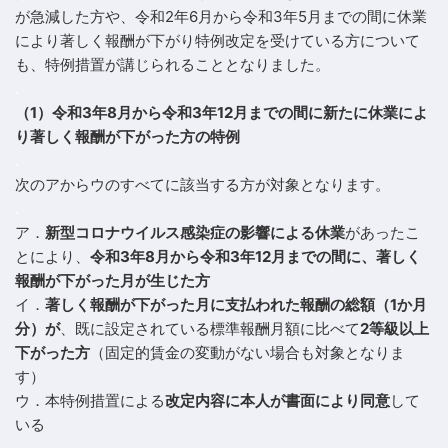
が急減した方や、令和2年6月から令和3年5月までの間に休業
により著しく報酬が下がり特例改定を受けている方について
も、特例措置が講じられることとなりました。
.
（1）令和3年8月から令和3年12月までの間に新たに休業によ
り著しく報酬が下がった方の特例
.
次のアからウのすべてに該当する方が対象となります。
.
ア．
新型コロナウイルス感染症の影響による休業
があったこ
とにより、
令和3年8月から令和3年12月までの間に、著しく
報酬が下がった月が生じた方
イ．
著しく報酬が下がった月に支払われた報酬の総額（1か月
分）が
、既に設定されている標準報酬月額に比べて
2等級以上
下がった方
（固定的賃金の変動がない場合も対象となりま
す）
ウ．本特例措置による
改定内容に本人が書面により同意
して
いる