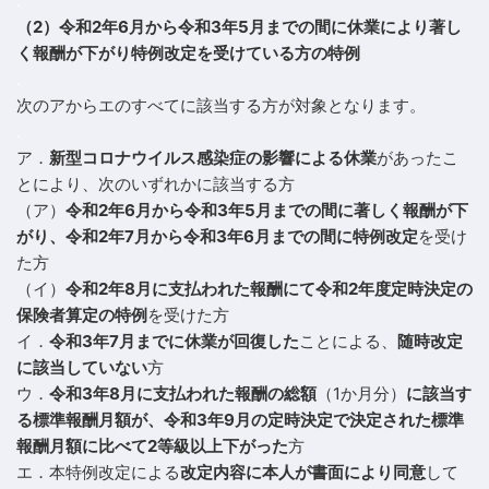
.
（2）令和2年6月から令和3年5月までの間に休業により著し
く報酬が下がり特例改定を受けている方の特例
.
次のアからエのすべてに該当する方が対象となります。
.
ア．
新型コロナウイルス感染症の影響による休業
があったこ
とにより、次のいずれかに該当する方
（ア）
令和2年6月から令和3年5月までの間に著しく報酬が下
がり、令和2年7月から令和3年6月までの間に特例改定
を受け
た方
（イ）
令和2年8月に支払われた報酬にて令和2年度定時決定の
保険者算定の特例
を受けた方
イ．
令和3年7月までに休業が回復した
ことによる、
随時改定
に該当していない
方
ウ．
令和3年8月に支払われた報酬の総額
（1か月分）
に該当す
る標準報酬月額が、令和3年9月の定時決定で決定された標準
報酬月額に比べて2等級以上下がった
方
エ．本特例改定による
改定内容に本人が書面により同意
して