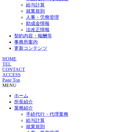
給与計算
就業規則
人事・労務管理
助成金情報
法改正情報
契約内容・報酬等
事務所案内
更新コンテンツ
HOME
TEL
CONTACT
ACCESS
Page Top
MENU
ホーム
所長紹介
業務紹介
手続代行・代理業務
給与計算
就業規則