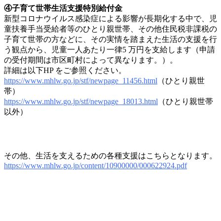
④子育て世帯生活支援特別給付金
新型コロナウイルス感染症による影響が長期化する中で、児
童扶養手当受給者等のひとり親世帯、その他住民税非課税の
子育て世帯の方などに、その実情を踏まえた生活の支援を行
う観点から、児童一人あたり一律5 万円を支給します（申請
の受付期間は市区町村によって異なります。）。
詳細は以下HP をご参照ください。
https://www.mhlw.go.jp/stf/newpage_11456.html
（ひとり親世
帯）
https://www.mhlw.go.jp/stf/newpage_18013.html
（ひとり親世帯
以外）
.
その他、生活を支えるための各種支援はこちらとなります。
https://www.mhlw.go.jp/content/10900000/000622924.pdf