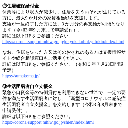
.
②住居確保給付金
休業等により収入が減少し、住居を失うおそれが生じている
方に、最大9 か月分の家賃相当額を支援します。
支給が一旦終了した方には、3 か月分の再支給が可能となり
ます（令和3 年9 月末まで申請受付）。
詳細は以下HP をご参照ください。
https://corona-support.mhlw.go.jp/jukyokakuhokyufukin/index.html
.
なお、住居を失った方又はそのおそれのある方は支援情報サ
イトや総合相談窓口もご活用ください。
詳細は以下HP をご参照ください。（令和３年７月28日開設
予定）
https://sumakoma.jp/
.
③生活困窮者自立支援金
緊急小口資金等の特例貸付を利用できない世帯で、一定の要
件を満たす生活困窮者に対し、「新型コロナウイルス感染症
生活困窮者自立支援金」を支給します（令和3 年8月末まで
申請受付）。
詳細は以下HP をご参照ください。
https://corona-support.mhlw.go.jp/shien/index.html
.