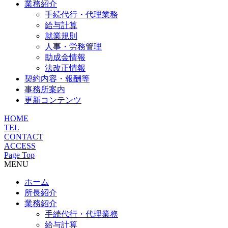
業務紹介
手続代行・代理業務
給与計算
就業規則
人事・労務管理
助成金情報
法改正情報
契約内容・報酬等
事務所案内
更新コンテンツ
HOME
TEL
CONTACT
ACCESS
Page Top
MENU
ホーム
所長紹介
業務紹介
手続代行・代理業務
給与計算