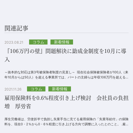
関連記事
コラム
新着情報
2023.08.21
『106万円の壁』問題解決に助成金制度を10月に導
入
～抜本的な対応は第3号被保険者制度の見直し～ 現在社会保険被保険者が100人（来
年10月からは50人）を超える事業所では、パートの主婦らは年収106万円を超える
と扶養から外れて社...
コラム
新着情報
2021.11.26
雇用保険料を0.6%程度引き上げ検討 会社員の負担
増 厚労省
厚生労働省は、労使折半で負担し失業手当に充てる雇用保険の「失業等給付」の保険
料を、現在0・2％から0・6％程度に引き上げる方向で調整に入ったとのこと。 .雇
用保険は、保険料を労使で折半する「...