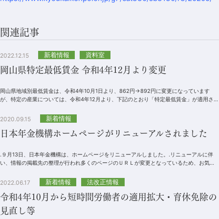
関連記事
新着情報
資料室
2022.12.15
岡山県特定最低賃金 令和4年12月より変更
岡山県地域別最低賃金は、令和4年10月1日より、862円→892円に変更になっています
が、特定の産業については、令和4年12月より、下記のとおり「特定最低賃金」が適用され
ます。 ...
新着情報
2020.09.15
日本年金機構ホームページがリニューアルされました
.９月13日、日本年金機構は、ホームページをリニューアルしました。.リニューアルに伴
い、情報の掲載先の整理が行われ多くのページのＵＲＬが変更となっているため、お気に
入り（ブックマーク）登録や各ページに...
新着情報
法改正情報
2022.06.17
令和4年10月から短時間労働者の適用拡大・育休免除の
見直し等