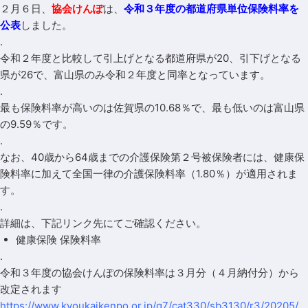
２月６日、
協会けんぽ
は、
令和３年度の都道府県単位保険料率を
公表
しました。
.
令和２年度と比較して引上げとなる都道府県が20、引下げとなる
県が26で、富山県のみ令和２年度と同率となっています。
.
最も保険料率が高いのは佐賀県の10.68％で、最も低いのは富山県
の9.59％です。
.
なお、40歳から64歳までの介護保険第２号被保険者には、健康保
険料率に加えて全国一律の介護保険料率（1.80％）が適用されま
す。
.
詳細は、下記リンク先にてご確認ください。
健康保険 保険料率
.
令和３年度の協会けんぽの保険料率は３月分（４月納付分）から
改定されます
https://www.kyoukaikenpo.or.jp/g7/cat330/sb3130/r3/20205/