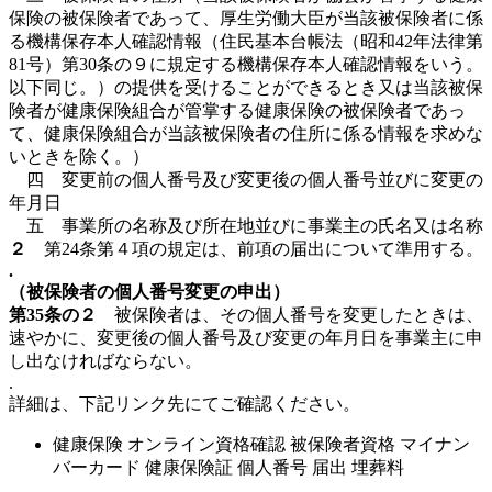
保険の被保険者であって、厚生労働大臣が当該被保険者に係
る機構保存本人確認情報（住民基本台帳法（昭和42年法律第
81号）第30条の９に規定する機構保存本人確認情報をいう。
以下同じ。）の提供を受けることができるとき又は当該被保
険者が健康保険組合が管掌する健康保険の被保険者であっ
て、健康保険組合が当該被保険者の住所に係る情報を求めな
いときを除く。）
四 変更前の個人番号及び変更後の個人番号並びに変更の
年月日
五 事業所の名称及び所在地並びに事業主の氏名又は名称
２
第24条第４項の規定は、前項の届出について準用する。
.
（被保険者の個人番号変更の申出）
第35条の２
被保険者は、その個人番号を変更したときは、
速やかに、変更後の個人番号及び変更の年月日を事業主に申
し出なければならない。
.
詳細は、下記リンク先にてご確認ください。
健康保険 オンライン資格確認 被保険者資格 マイナン
バーカード 健康保険証 個人番号 届出 埋葬料