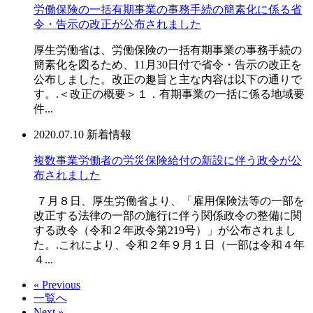
労働保険の一括有期事業の事務手続の簡素化に係る省
令・告示の改正が公布されました
厚生労働省は、労働保険の一括有期事業の事務手続の
簡素化を図るため、11月30日付で省令・告示の改正を
公布しました。改正の趣旨と主な内容は以下の通りで
す。.＜改正の概要＞１．有期事業の一括に係る地域要
件...
2020.07.10
新着情報
複数事業労働者の労災保険給付の新設に伴う政令が公
布されました
７月８日、厚生労働省より、「雇用保険法等の一部を
改正する法律の一部の施行に伴う関係政令の整備に関
する政令（令和２年政令第219号）」が公布されまし
た。.これにより、令和２年９月１日（一部は令和４年
４...
« Previous
一覧へ
Next »