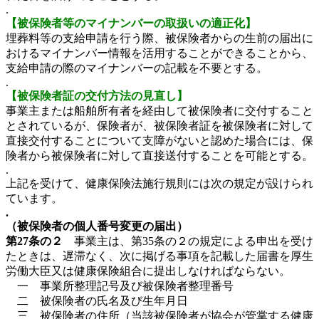
.
【被保険者等のマイナンバーの取扱いの適正化】
埋葬料等の支給申請を行う際、被保険者からの生前の届出に
おけるマイナンバー情報を活用することができることから、
支給申請の際のマイナンバーの記載を不要とする。
.
【被保険者証の交付方法の見直し】
事業主または船舶所有者を経由して被保険者に交付すること
とされているが、保険者が、被保険者証を被保険者に対して
直接交付することについて支障がないと認めた場合には、保
険者から被保険者に対して直接送付することを可能とする。
.
上記を受けて、健康保険法施行規則には次の規定が設けられ
ています。
.
（被保険者の個人番号変更の届出）
第27条の２
事業主は、第35条の２の規定による申出を受け
たときは、遅滞なく、次に掲げる事項を記載した届書を厚生
労働大臣又は健康保険組合に提出しなければならない。
一 事業所整理記号及び被保険者整理番号
二 被保険者の氏名及び生年月日
三 被保険者の住所（当該被保険者が協会が管掌する健康