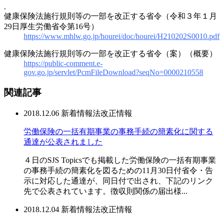
.
健康保険法施行規則等の一部を改正する省令（令和３年１月
29日厚生労働省令第16号）
https://www.mhlw.go.jp/hourei/doc/hourei/H210202S0010.pdf
健康保険法施行規則等の一部を改正する省令（案）（概要）
https://public-comment.e-
gov.go.jp/servlet/PcmFileDownload?seqNo=0000210558
関連記事
2018.12.06
新着情報
法改正情報
労働保険の一括有期事業の事務手続の簡素化に関する
通達が公表されました
４日のSJS Topicsでも掲載した労働保険の一括有期事業
の事務手続の簡素化を図るための11月30日付省令・告
示に対応した通達が、同日付で出され、下記のリンク
先で公表されています。徴収則関係の届出様...
2018.12.04
新着情報
法改正情報