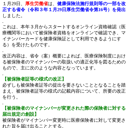
１月29日、
厚生労働省
は、
健康保険法施行規則等の一部を改
正する省令（令和３年１月29日厚生労働省令第16号）を発出
しました。
.
これは、本年３月からスタートするオンライン資格確認（医
療機関等において被保険者資格をオンラインで確認でき、マ
イナンバーカードを健康保険証として利用できるようにす
る）を受けたものです。
.
改正内容は、省令（案）概要によれば、医療保険制度におけ
る被保険者のマイナンバーの取扱いの適正化等を図るための
もので、主に次のような内容となっています。
.
【被保険者証等の様式の改正】
必ずしも被保険者証等の提出を要さないこととなることを踏
まえ、被保険者証等の様式の記載内容について、所要の改正
を行う。
.
【被保険者のマイナンバーが変更された際の保険者に対する
届出規定の創設】
被保険者がマイナンバー変更時に医療保険者に対して変更さ
れた旨を届け出ることとする。