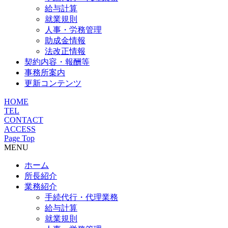
給与計算
就業規則
人事・労務管理
助成金情報
法改正情報
契約内容・報酬等
事務所案内
更新コンテンツ
HOME
TEL
CONTACT
ACCESS
Page Top
MENU
ホーム
所長紹介
業務紹介
手続代行・代理業務
給与計算
就業規則