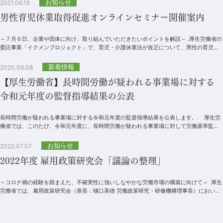
お知らせ
2021.06.16
男性育児休業取得促進オンラインセミナー開催案内
～７月６日、企業や団体に向け、取り組んでいただきたいポイントを解説～ .厚生労働省の
委託事業「イクメンプロジェクト」で、育児・介護休業法が改正について、男性の育児休
業取得の促進について解説す...
新着情報
2020.09.08
【厚生労働省】長時間労働が疑われる事業場に対する
令和元年度の監督指導結果の公表
長時間労働が疑われる事業場に対する令和元年度の監督指導結果を公表します。. 厚生労
働省では、このたび、令和元年度に、長時間労働が疑われる事業場に対して労働基準監督
署が実施した、監督指導の結果を取りまと...
お知らせ
2022.07.07
2022年度 雇用政策研究会「議論の整理」
～コロナ禍の経験を踏まえた、不確実性に強いしなやかな労働市場の構築に向けて～ 厚生
労働省では、雇用政策研究会（座長：樋口美雄 労働政策研究・研修機構理事長）におい
て、雇用・失業情...