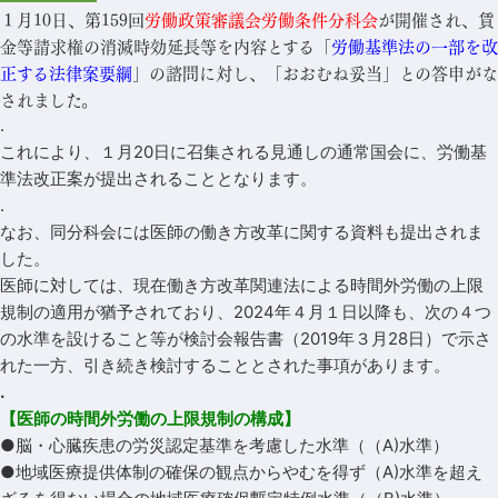
１月10日、第159回
労働政策審議会労働条件分科会
が開催され、賃
金等請求権の消滅時効延長等を内容とする「
労働基準法の一部を改
正する法律案要綱
」の諮問に対し、「おおむね妥当」との答申がな
されました。
.
これにより、１月20日に召集される見通しの通常国会に、労働基
準法改正案が提出されることとなります。
.
なお、同分科会には医師の働き方改革に関する資料も提出されま
した。
医師に対しては、現在働き方改革関連法による時間外労働の上限
規制の適用が猶予されており、2024年４月１日以降も、次の４つ
の水準を設けること等が検討会報告書（2019年３月28日）で示さ
れた一方、引き続き検討することとされた事項があります。
.
【医師の時間外労働の上限規制の構成】
●脳・心臓疾患の労災認定基準を考慮した水準（（A)水準）
●地域医療提供体制の確保の観点からやむを得ず（A)水準を超え