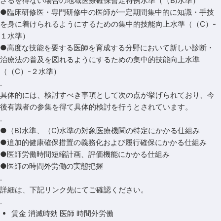
ざるを得ない場合の地域医療確保暫定特例水準（（B)水準）
●臨床研修医・専門研修中の医師が一定期間集中的に知識・手技
を身に着けられるようにするための集中的技能向上水準（（C）-
１水準）
●高度な技能を要する医師を育成する分野において新しい診断・
治療法の普及を図れるようにするための集中的技能向上水準
（（C）-２水準）
.
具体的には、検討すべき事項として次の点が挙げられており、今
後有識者の参集を得て具体的検討を行うとされています。
.
●（B)水準、（C)水準の対象医療機関の特定にかかる仕組み
●追加的健康確保措置の義務化および履行確保にかかる仕組み
●医師労働時間短縮計画、評価機能にかかる仕組み
●医師の時間外労働の実態把握
.
詳細は、下記リンク先にてご確認ください。
.
賃金 消滅時効 医師 時間外労働