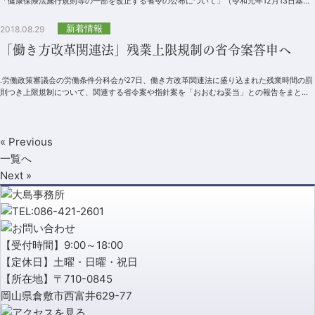
「健康保険法施行規則等の一部を改正する省令の公布について」（令和元年12月13日基発
1213第１号、職発1213第11...
新着情報
2018.08.29
「働き方改革関連法」残業上限規制の省令案答申へ
.労働政策審議会の労働条件分科会が27日、働き方改革関連法に盛り込まれた残業時間の罰
則つき上限規制について、関連する省令案や指針案を「おおむね妥当」との報告をまとめ
ました。労働政策審議会は近く、加藤勝...
« Previous
一覧へ
Next »
【受付時間】9:00～18:00
【定休日】土曜・日曜・祝日
【所在地】〒710-0845
岡山県倉敷市西富井629-77