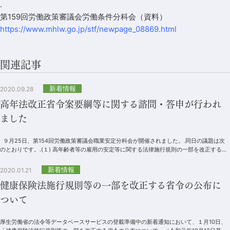
.
第159回労働政策審議会労働条件分科会（資料）
https://www.mhlw.go.jp/stf/newpage_08869.html
関連記事
新着情報
2020.09.28
高年法改正省令案要綱等に関する諮問・答申が行われ
ました
９月25日、第154回労働政策審議会職業安定分科会が開催されました。.同日の議題は次
のとおりです。.(１) 高年齢者等の雇用の安定等に関する法律施行規則の一部を改正する省
令案要綱等について（諮問）...
新着情報
2020.01.21
健康保険法施行規則等の一部を改正する省令の公布に
ついて
厚生労働省の法令等データベースサービスの登載準備中の新着通知において、１月10日、