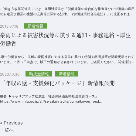
.「働き方改革関連法」では、雇用対策法が「労働施策の総合的な推進並びに労働者の雇用
の安定及び職業の生活の充実等に関する法律」（労働施策総合推進法）」に改正されまし
た。労働施策総合推進法では、「国は、労...
新着情報
2018.07.18
豪雨による被害状況等に関する通知・事務連絡～厚生
労働省
.厚生労働省から、先般の豪雨被害に対する各法に基づく特例や救済措置が随時更新されて
います。７月17日時点で、以下の通知が公表されています。ご確認ください。.関係通知等
平成30年７月豪雨により指定居宅サ...
助成金情報
新着情報
2023.10.30
「年収の壁・支援強化パッケージ」新情報公開
概要 ▶キャリアアップ助成金「社会保険適用時処遇改善コース」
https://www.mhlw.go.jp/stf/seisakunitsuite/bunya/koyou_roud...
« Previous
一覧へ