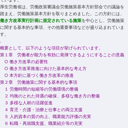
厚生労働省は、労働政策審議会労働施策基本方針部会での議論を
踏まえ、労働施策基本方針を取りまとめました。この方針には、
働き方改革実行計画に規定されている施策
を中心とし、労働施策
に関する基本的な事項、その他重要事項などが盛り込まれていま
す。
.
概要として、以下のような項目が挙げられています。
第１章 労働者が能力を有効に発揮できるようにすることの意義
○ 働き方改革の必要性
○ 働き方改革推進に向けた基本的な考え方
○ 本方針に基づく働き方改革の推進
第２章 労働施策に関する基本的な事項
１ 労働時間の短縮等の労働環境の整備
２ 均衡のとれた待遇の確保、多様な働き方の整備
３ 多様な人材の活躍促進
４ 育児・介護・治療と仕事との両立支援
５ 人的資本の質の向上、職業能力評価の充実
６ 転職・再就職支援、職業紹介等の充実