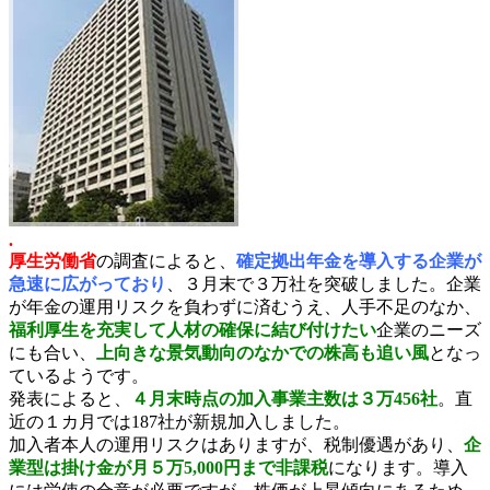
.
厚生労働省
の調査によると、
確定拠出年金を導入する企業が
急速に広がっており
、３月末で３万社を突破しました。企業
が年金の運用リスクを負わずに済むうえ、人手不足のなか、
福利厚生を充実して人材の確保に結び付けたい
企業のニーズ
にも合い、
上向きな景気動向のなかでの株高も追い風
となっ
ているようです。
発表によると、
４月末時点の加入事業主数は３万456社
。直
近の１カ月では187社が新規加入しました。
加入者本人の運用リスクはありますが、税制優遇があり、
企
業型は掛け金が月５万5,000円まで非課税
になります。導入