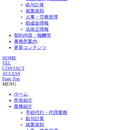
給与計算
就業規則
人事・労務管理
助成金情報
法改正情報
契約内容・報酬等
事務所案内
更新コンテンツ
HOME
TEL
CONTACT
ACCESS
Page Top
MENU
ホーム
所長紹介
業務紹介
手続代行・代理業務
給与計算
就業規則