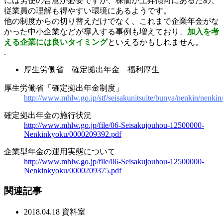
には労使の合意が必要ですが、株価が上昇傾向にあるため、
従業員の理解も得やすい環境にあるようです。
他の制度からの切り替えだけでなく、これまで企業年金がな
かった中小企業などが導入する事例も増えており、
加入を考
える企業には良いタイミング
といえるかもしれません。
.
厚生労働省 確定拠出年金 福利厚生
厚生労働省「確定拠出年金制度」
http://www.mhlw.go.jp/stf/seisakunitsuite/bunya/nenkin/nenkin
確定拠出年金の施行状況
http://www.mhlw.go.jp/file/06-Seisakujouhou-12500000-
Nenkinkyoku/0000209392.pdf
企業型年金の運用実態について
http://www.mhlw.go.jp/file/06-Seisakujouhou-12500000-
Nenkinkyoku/0000209375.pdf
関連記事
2018.04.18
資料室