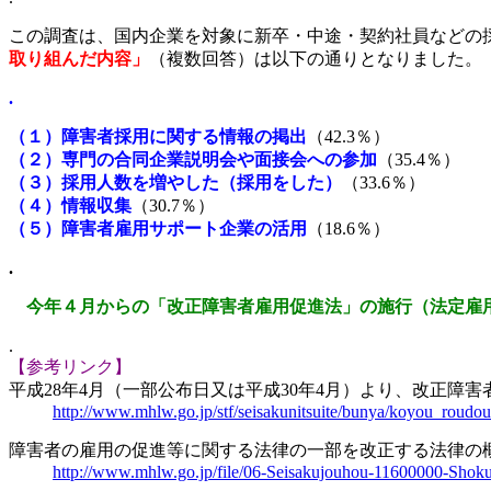
この調査は、国内企業を対象に新卒・中途・契約社員などの
取り組んだ内容」
（複数回答）は以下の通りとなりました。
.
（１）障害者採用に関する情報の掲出
（42.3％）
（２）専門の合同企業説明会や面接会への参加
（35.4％）
（３）採用人数を増やした（採用をした）
（33.6％）
（４）情報収集
（30.7％）
（５）障害者雇用サポート企業の活用
（18.6％）
.
今年４月からの「改正障害者雇用促進法」の施行（法定雇
.
【参考リンク】
平成28年4月（一部公布日又は平成30年4月）より、改正障
http://www.mhlw.go.jp/stf/seisakunitsuite/bunya/koyou_roud
障害者の雇用の促進等に関する法律の一部を改正する法律の
http://www.mhlw.go.jp/file/06-Seisakujouhou-11600000-Sho