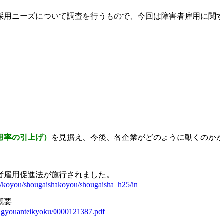
採用ニーズについて調査を行うもので、今回は障害者雇用に関
用率の引上げ）
を見据え、今後、各企業がどのように動くのか
害者雇用促進法が施行されました。
ou/koyou/shougaishakoyou/shougaisha_h25/in
概要
kugyouanteikyoku/0000121387.pdf