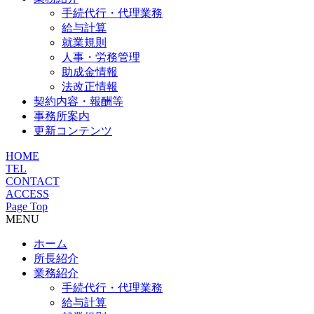
手続代行・代理業務
給与計算
就業規則
人事・労務管理
助成金情報
法改正情報
契約内容・報酬等
事務所案内
更新コンテンツ
HOME
TEL
CONTACT
ACCESS
Page Top
MENU
ホーム
所長紹介
業務紹介
手続代行・代理業務
給与計算