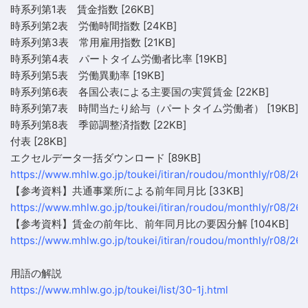
時系列第1表 賃金指数
[26KB]
時系列第2表 労働時間指数
[24KB]
時系列第3表 常用雇用指数
[21KB]
時系列第4表 パートタイム労働者比率
[19KB]
時系列第5表 労働異動率
[19KB]
時系列第6表 各国公表による主要国の実質賃金
[22KB]
時系列第7表 時間当たり給与（パートタイム労働者）
[19KB]
時系列第8表 季節調整済指数
[22KB]
付表
[28KB]
エクセルデータ一括ダウンロード
[89KB]
https://www.mhlw.go.jp/toukei/itiran/roudou/monthly/r08/260
【参考資料】共通事業所による前年同月比
[33KB]
https://www.mhlw.go.jp/toukei/itiran/roudou/monthly/r08/260
【参考資料】賃金の前年比、前年同月比の要因分解
[104KB]
https://www.mhlw.go.jp/toukei/itiran/roudou/monthly/r08/260
用語の解説
https://www.mhlw.go.jp/toukei/list/30-1j.html