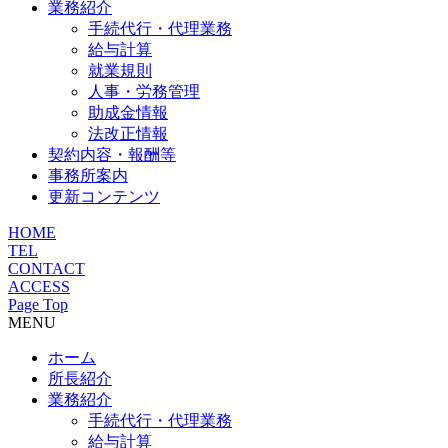
業務紹介
手続代行・代理業務
給与計算
就業規則
人事・労務管理
助成金情報
法改正情報
契約内容・報酬等
事務所案内
更新コンテンツ
HOME
TEL
CONTACT
ACCESS
Page Top
MENU
ホーム
所長紹介
業務紹介
手続代行・代理業務
給与計算