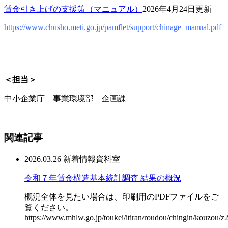
賃金引き上げの支援策（マニュアル）
2026年4月24日更新
https://www.chusho.meti.go.jp/pamflet/support/chinage_manual.pdf
＜担当＞
中小企業庁 事業環境部 企画課
関連記事
2026.03.26
新着情報
資料室
令和７年賃金構造基本統計調査 結果の概況
概況全体を見たい場合は、印刷用のPDFファイルをご
覧ください。
https://www.mhlw.go.jp/toukei/itiran/roudou/chingin/kouzou/z2