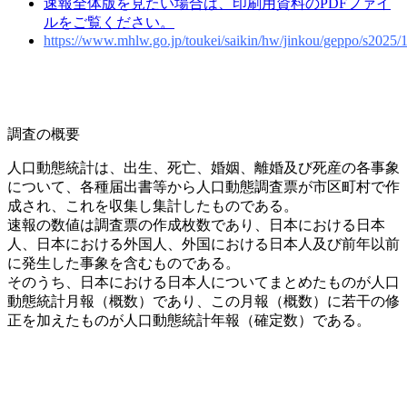
速報全体版を見たい場合は、印刷用資料のPDFファイ
ルをご覧ください。
https://www.mhlw.go.jp/toukei/saikin/hw/jinkou/geppo/s2025/1
調査の概要
人口動態統計は、出生、死亡、婚姻、離婚及び死産の各事象
について、各種届出書等から人口動態調査票が市区町村で作
成され、これを収集し集計したものである。
速報の数値は調査票の作成枚数であり、日本における日本
人、日本における外国人、外国における日本人及び前年以前
に発生した事象を含むものである。
そのうち、日本における日本人についてまとめたものが人口
動態統計月報（概数）であり、この月報（概数）に若干の修
正を加えたものが人口動態統計年報（確定数）である。