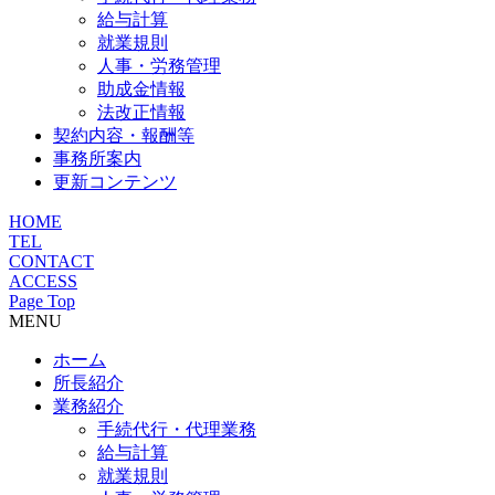
給与計算
就業規則
人事・労務管理
助成金情報
法改正情報
契約内容・報酬等
事務所案内
更新コンテンツ
HOME
TEL
CONTACT
ACCESS
Page Top
MENU
ホーム
所長紹介
業務紹介
手続代行・代理業務
給与計算
就業規則