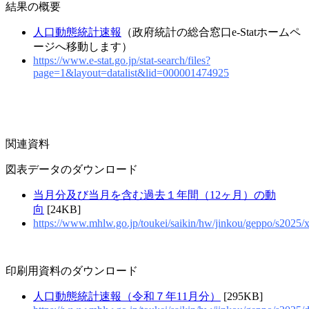
結果の概要
人口動態統計速報
（政府統計の総合窓口e-Statホームペ
ージへ移動します）
https://www.e-stat.go.jp/stat-search/files?
page=1&layout=datalist&lid=000001474925
関連資料
図表データのダウンロード
当月分及び当月を含む過去１年間（12ヶ月）の動
向
[24KB]
https://www.mhlw.go.jp/toukei/saikin/hw/jinkou/geppo/s2025/x
印刷用資料のダウンロード
人口動態統計速報（令和７年11月分）
[295KB]