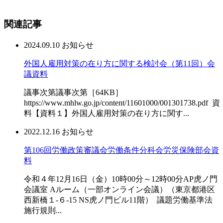
関連記事
2024.09.10
お知らせ
外国人雇用対策の在り方に関する検討会（第11回）会
議資料
議事次第議事次第［64KB］
https://www.mhlw.go.jp/content/11601000/001301738.pdf 資
料【資料１】外国人雇用対策の在り方に関す...
2022.12.16
お知らせ
第106回労働政策審議会労働条件分科会労災保険部会資
料
令和４年12月16日（金）10時00分～12時00分AP虎ノ門
会議室 Aルーム（一部オンライン会議）（東京都港区
西新橋１-６-15 NS虎ノ門ビル11階） 議題労働基準法
施行規則...