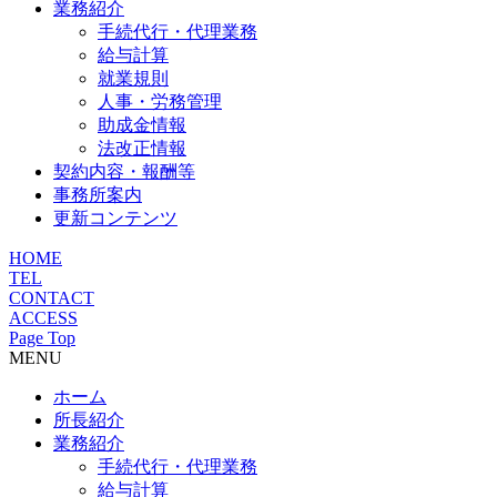
業務紹介
手続代行・代理業務
給与計算
就業規則
人事・労務管理
助成金情報
法改正情報
契約内容・報酬等
事務所案内
更新コンテンツ
HOME
TEL
CONTACT
ACCESS
Page Top
MENU
ホーム
所長紹介
業務紹介
手続代行・代理業務
給与計算