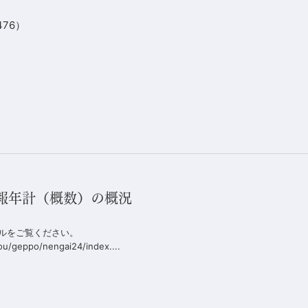
476）
月報年計（概数）の概況
イルをご覧ください。
ou/geppo/nengai24/index....