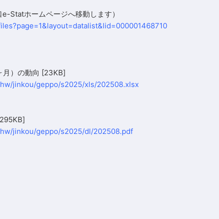
e-Statホームページへ移動します）
h/files?page=1&layout=datalist&lid=000001468710
ヶ月）の動向
[23KB]
n/hw/jinkou/geppo/s2025/xls/202508.xlsx
295KB]
n/hw/jinkou/geppo/s2025/dl/202508.pdf