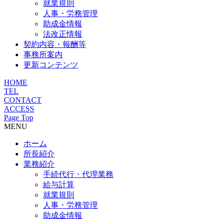
就業規則
人事・労務管理
助成金情報
法改正情報
契約内容・報酬等
事務所案内
更新コンテンツ
HOME
TEL
CONTACT
ACCESS
Page Top
MENU
ホーム
所長紹介
業務紹介
手続代行・代理業務
給与計算
就業規則
人事・労務管理
助成金情報