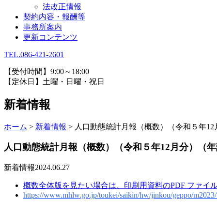
法改正情報
契約内容・報酬等
事務所案内
更新コンテンツ
TEL.086-421-2601
【受付時間】9:00～18:00
【定休日】土曜・日曜・祝日
新着情報
ホーム
>
新着情報
>
人口動態統計月報（概数）（令和５年12
人口動態統計月報（概数）（令和５年12月分）（
新着情報
2024.06.27
概数全体版を見たい場合は、印刷用資料のPDF ファイ
https://www.mhlw.go.jp/toukei/saikin/hw/jinkou/geppo/m2023