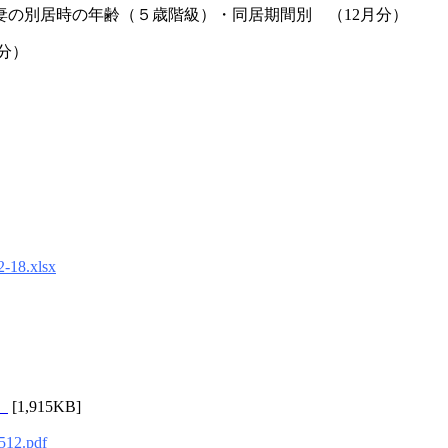
妻の別居時の年齢（５歳階級）・同居期間別 （12月分）
分）
2-18.xlsx
）
[1,915KB]
0512.pdf