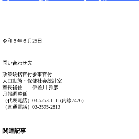
令和６年６月25日
問い合わせ先
政策統括官付参事官付
人口動態・保健社会統計室
室長補佐 伊差川 雅彦
月報調整係
（代表電話）03-5253-1111(内線7476）
（直通電話）03-3595-2813
関連記事