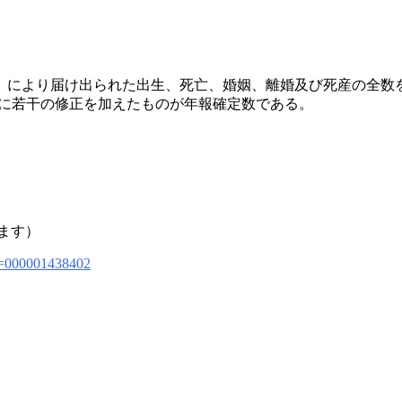
」により届け出られた出生、死亡、婚姻、離婚及び死産の全数
）に若干の修正を加えたものが年報確定数である。
します）
lid=000001438402