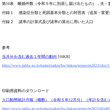
第16表 離婚件数（令和５年に別居し届け出たもの），夫－
付録１ 感染症分類と死因基本分類との対照表（追加・変更
付録２ 諸率の計算式及び諸率の算出に用いた人口
参考
当月分を含む過去１年間の動向
[16KB]
https://www.mhlw.go.jp/toukei/saikin/hw/jinkou/geppo/m2023/xlsx/1
印刷用資料のダウンロード
人口動態統計月報（概数）（令和５年12月分）（年計を含む
https://www.mhlw.go.jp/toukei/saikin/hw/jinkou/geppo/m2023/dl/all