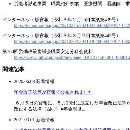
労働者派遣事業 職業紹介事業 医療機関 看護師 求
.
インターネット版官報（令和３年２月25日本紙第439号）
https://kanpou.npb.go.jp/20210225/20210225h00439/202102
インターネット版官報（令和３年３月２日本紙第442号）
https://kanpou.npb.go.jp/20210302/20210302h00442/202103
第160回労働政策審議会職業安定分科会資料
https://www.mhlw.go.jp/stf/newpage_030127159_001_00001.
関連記事
2020.06.08
新着情報
年金改正法等が官報で公布されました
６月５日の官報に、５月29日に成立した年金改正法等が
改正する法律（四〇）●年金制度...
2021.03.01
新着情報