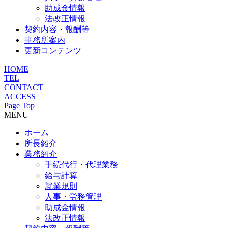
助成金情報
法改正情報
契約内容・報酬等
事務所案内
更新コンテンツ
HOME
TEL
CONTACT
ACCESS
Page Top
MENU
ホーム
所長紹介
業務紹介
手続代行・代理業務
給与計算
就業規則
人事・労務管理
助成金情報
法改正情報