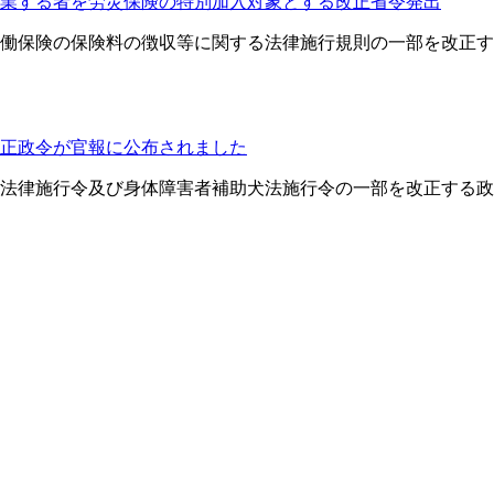
就業する者を労災保険の特別加入対象とする改正省令発出
労働保険の保険料の徴収等に関する法律施行規則の一部を改正す
正政令が官報に公布されました
する法律施行令及び身体障害者補助犬法施行令の一部を改正する