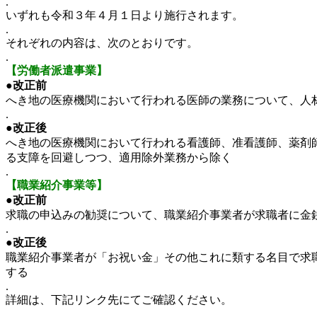
.
いずれも令和３年４月１日より施行されます。
.
それぞれの内容は、次のとおりです。
.
【労働者派遣事業】
●
改正前
へき地の医療機関において行われる医師の業務について、人
.
●
改正後
へき地の医療機関において行われる看護師、准看護師、薬剤
る支障を回避しつつ、適用除外業務から除く
.
【職業紹介事業等】
●
改正前
求職の申込みの勧奨について、職業紹介事業者が求職者に金
.
●
改正後
職業紹介事業者が「お祝い金」その他これに類する名目で求
する
.
詳細は、下記リンク先にてご確認ください。