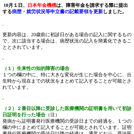
10月１日、
日本年金機構
は、障害年金を請求する際に提出
する
病歴・就労状況等申立書の記載要領を更新
しました。
.
更新内容は、20歳前に初診日がある場合の記入に関するもの
で、次に該当する場合は、病歴状況の記入を簡素化できるこ
ととされています。
.
（１）生来性の知的障害の場合
１つの欄の中に、特に大きな変化が生じた場合を中心に、出
生時から現在までの状況をまとめて記入することが可能とさ
れています。
.
（２）２番目以降に受診した医療機関の証明書を用いて初診
日証明を行った場合
（注）
発病から証明書発行医療機関の受診日までの経過を、１つの
欄の中にまとめて記入することが可能とされています。証明
書発行医療機関の受診日以降の経過は、通常どおり、受診医