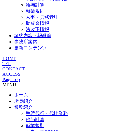
給与計算
就業規則
人事・労務管理
助成金情報
法改正情報
契約内容・報酬等
事務所案内
更新コンテンツ
HOME
TEL
CONTACT
ACCESS
Page Top
MENU
ホーム
所長紹介
業務紹介
手続代行・代理業務
給与計算
就業規則