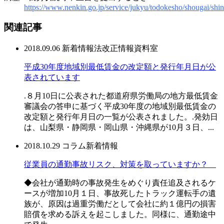
https://www.nenkin.go.jp/service/jukyu/todokesho/shougai/sh
関連記事
2018.09.06
新着情報
法改正情報
資料室
平成30年度地域別最低賃金の改定額と発行年月日が公
表されています
.８月10日に公表された都道府県労働局の地方最低賃金
審議会の答申に基づく平成30年度の地域別最低賃金の
改定額と発行年月日の一覧が公表されました。.発効日
は、山梨県・静岡県・岡山県・沖縄県が10月３日、...
2018.10.29
コラム
新着情報
従業員の通勤事故リスク、対策を取っていますか？
◆会社が通勤時の事故発生をめぐり責任追及されるケ
ースが増加10月１日、事故死したトラック運転手の遺
族が、原因は過重労働だとして会社に約１億円の損害
賠償を求める訴えを起こしました。同様に、通勤途中