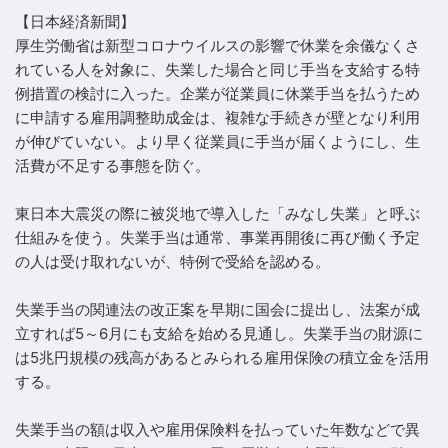
【日本経済新聞】
厚生労働省は新型コロナウイルスの影響で休業を余儀なくさ
れている人を対象に、失業した場合と同じ手当を支給する特
例措置の検討に入った。企業が従業員に休業手当を払うため
に申請する雇用調整助成金は、複雑な手続きが壁となり利用
が伸びていない。より早く従業員に手当が届くようにし、生
活費が不足する事態を防ぐ。
東日本大震災の際に被災地で導入した「みなし失業」と呼ぶ
仕組みを使う。失業手当は通常、事業再開後に再び働く予定
の人は受け取れないが、特例で受給を認める。
失業手当の関連法の改正案を早期に国会に提出し、法案が成
立すれば5～6月にも支給を始める見通し。失業手当の財源に
は5兆円規模の残高があるとみられる雇用保険の積立金を活用
する。
失業手当の額は収入や雇用保険料を払っていた年数などで異