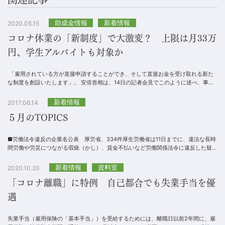
助成金情報
新着情報
2020.05.15
コロナ休業の「新制度」で大激変？ 上限は月33万
円、学生アルバイトも対象か
「雇用されている方が直接申請することができ、そして直接お金を受け取れる新た
な制度を創設いたします」。 安倍首相は、14日の記者会見でこのように述べ、事業
主から休業手当を受け取れな...
新着情報
2017.06.14
５月のTOPICS
■労働法令違反の企業名公表 厚労省、334件厚生労働省は11日までに、違法な長時
間労働や労災につながる瑕疵（かし）、賃金不払いなど労働関係法令に違反した疑い
で書類送検した334件に関し、関与した企業名...
新着情報
資料室
2020.10.20
「コロナ離職」に特例 自己都合でも失業手当を優
遇
失業手当（雇用保険の「基本手当」）を受給するためには、離職日以前2年間に、雇