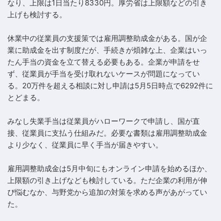
なり、上限は1日当たり8330円。厚労省は上限額などの引き
上げも検討する。
休業中の従業員の支援策では雇用調整助成金がある。国が企
業に助成金を出す制度だが、手続きが煩雑な上、企業はいっ
たん手当の資金を立て替える必要もある。企業が申請をせ
ず、従業員が手当を受け取れないケースが問題になってい
る。20万件を超える相談に対し申請は5月5日時点で6292件に
とどまる。
みなし失業手当は従業員がハローワークで申請し、国が直
接、従業員に支払う仕組みだ。必要な書類は雇用調整助成金
より少なく、従業員に早く手当が届きやすい。
雇用調整助成金は5月中旬にもオンライン申請を始めるほか、
上限額の引き上げなども検討している。ただ企業の利用が伸
び悩むなか、与野党から追加の対策を求める声があがってい
た。